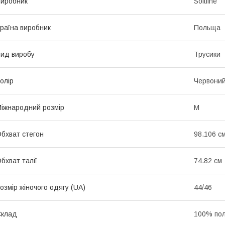
иробник
Softline
раїна виробник
Польща
ид виробу
Трусики
олір
Червони
іжнародний розмір
M
бхват стегон
98.106 с
бхват талії
74.82 см
озмір жіночого одягу (UA)
44/46
Склад
100% по