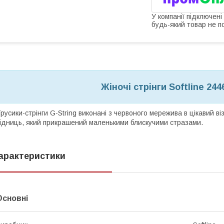
У компанії підключені
будь-який товар не п
Жіночі стрінги Softline 244
русики-стрінги G-String виконані з червоного мережива в цікавий ві
ідниць, який прикрашений маленькими блискучими стразами.
арактеристики
Основні