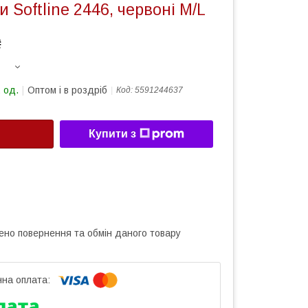
и Softline 2446, червоні M/L
₴
 од.
Оптом і в роздріб
Код:
5591244637
Купити з
ено повернення та обмін даного товару