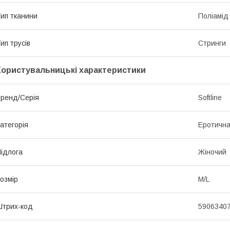
ип тканини
Поліамід
ип трусів
Стринги
Користувальницькі характеристики
ренд/Серія
Softline
атегорія
Еротична
ідлога
Жіночий
озмір
M/L
трих-код
5906340