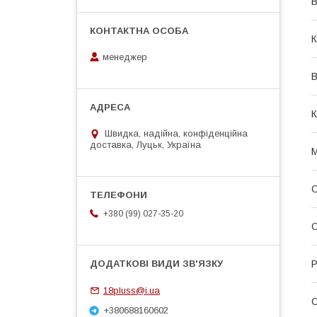
В
К
менеджер
В
К
Швидка, надійна, конфіденційна
доставка, Луцьк, Україна
М
О
+380 (99) 027-35-20
О
Р
18pluss@i.ua
+380688160602