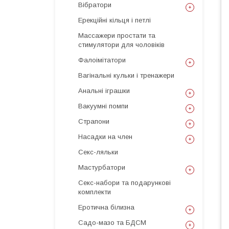
Вібратори
Ерекційні кільця і петлі
Массажери простати та
стимулятори для чоловіків
Фалоімітатори
Вагінальні кульки і тренажери
Анальні іграшки
Вакуумні помпи
Страпони
Насадки на член
Секс-ляльки
Мастурбатори
Секс-набори та подарункові
комплекти
Еротична білизна
Садо-мазо та БДСМ