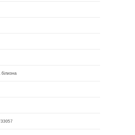
 білизна
733057