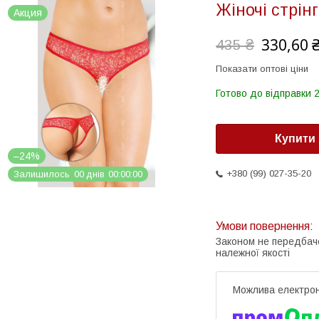
Жіночі стрінг
Акция
330,60 
435 ₴
Показати оптові ціни
Готово до відправки 2
Купити
–24%
+380 (99) 027-35-20
Залишилось
0
0
днів
0
0
0
0
0
0
Законом не передбач
належної якості